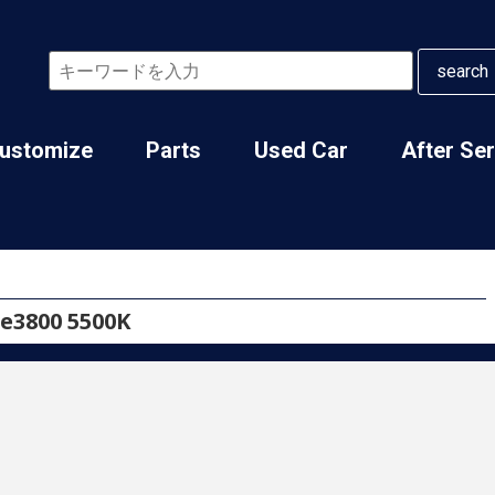
search
ustomize
Parts
Used Car
After Se
3800 5500K