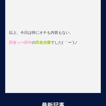
以上、今日は特にオチも内容もない、
田舎っぺ田中
の
田舎自慢
でした( ｀ー´)ノ
最新記事