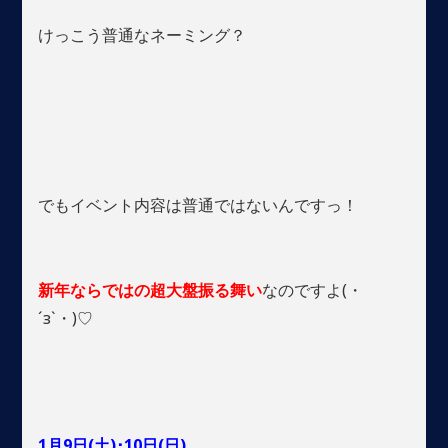
けっこう普通なネーミング？
でもイベント内容は普通ではないんですっ！
新年ならではの超大盤振る舞い
なのですよ(・
´з`・)♡
1月9日(土)･10日(日)