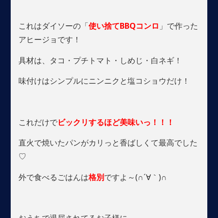
これはダイソーの「
使い捨てBBQコンロ
」で作った
アヒージョです！
具材は、タコ・プチトマト・しめじ・白ネギ！
味付けはシンプルにニンニクと塩コショウだけ！
これだけで
ビックリするほど美味いっ！！！
直火で焼いたパンがカリっと香ばしくて最高でした
♡
外で食べるごはんは
格別
ですよ～(∩´∀｀)∩