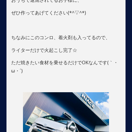
おうちで退屈されてるお子様に、
ぜひ作ってあげてください(*^▽^*)
ちなみにこのコンロ、着火剤も入ってるので、
ライターだけで火起こし完了☆
ただ焼きたい食材を乗せるだけでOKなんです(｀・
ω・´)ゞ