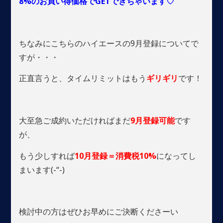
8%のお買い得価格でGETできちゃいます♡
ちなみにこちらのハイエースの9月登録についてで
すが・・・
正直言うと、タイムリミットはもう
ギリギリ
です！
大至急ご成約いただければまだ
9月登録可能
です
が、
もう少しすれば
10月登録＝消費税10%
になってし
まいます(-“-)
検討中の方はぜひお早めにご決断くださーい