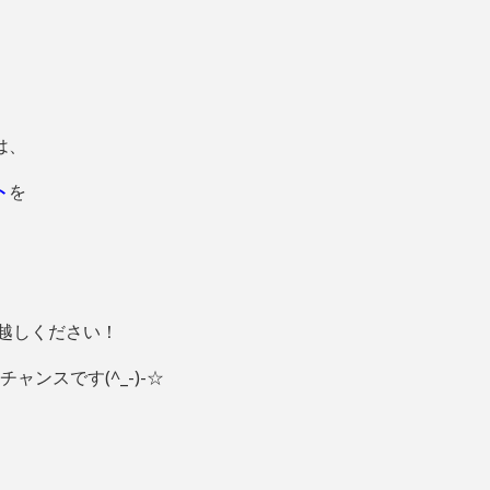
は、
ト
を
越しください！
ャンスです(^_-)-☆